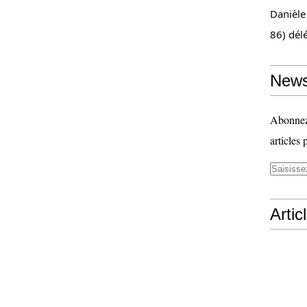
Danièle
86) dél
News
Abonnez-
articles 
Artic