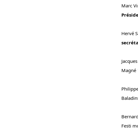
Présid
secréta
Jacques
Magné 
Philippe
Baladin
Bernard
Festi m