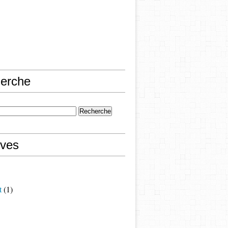
erche
ives
t
(1)