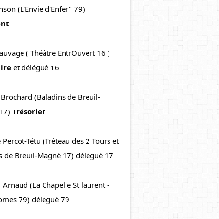
Marc Vinson (L'Envie d'Enfer" 79) 
ent
Hervé Sauvage ( Théâtre EntrOuvert 16 ) 
ire
 et délégué 16
 Brochard (Baladins de Breuil-
17) 
Trésorier
 Percot-Tétu (Tréteau des 2 Tours et 
s de Breuil-Magné 17) délégué 17
 Arnaud (La Chapelle St 
laurent - 
omes 79) délégué 79