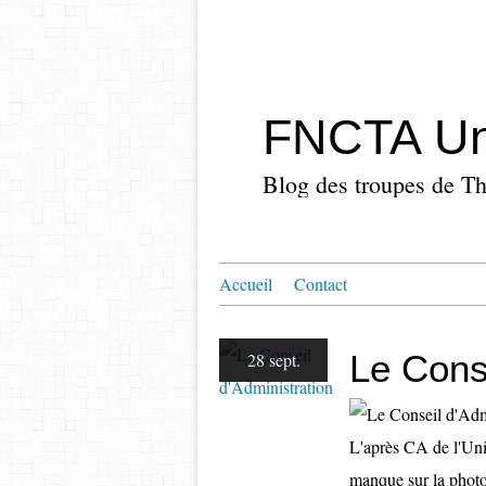
FNCTA Un
Accueil
Contact
Le Conse
28 sept.
L'après CA de l'Un
manque sur la phot