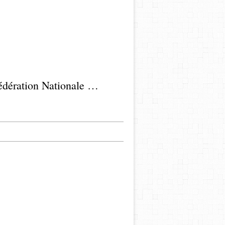
Blog des troupes de Théâtre en Poitou-Charentes affiliées à la FNCTA, Fédération Nationale des Troupes de théâtre et d'animation