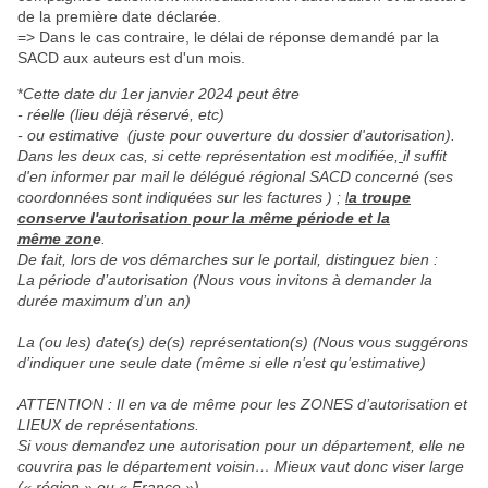
de la première date déclarée.
=> Dans le cas contraire, le délai de réponse demandé par la
SACD aux auteurs est d'un mois.
*
Cette date du 1er janvier 2024 peut être
- réelle (lieu déjà réservé, etc)
- ou estimative (juste pour ouverture du dossier d'autorisation).
Dans les deux cas, si cette représentation est modifiée,
il suffit
d'en informer par mail le délégué régional SACD concerné (ses
coordonnées sont indiquées sur les factures ) ;
l
a troupe
conserve l'autorisation pour la même
période
et la
même
zon
e
.
De fait, lors de vos démarches sur le portail, distinguez bien :
La période d’autorisation (Nous vous invitons à demander la
durée maximum d’un an)
La (ou les) date(s) de(s) représentation(s) (Nous vous suggérons
d’indiquer une seule date (même si elle n’est qu’estimative)
ATTENTION : Il en va de même pour les ZONES d’autorisation et
LIEUX de représentations.
Si vous demandez une autorisation pour un département, elle ne
couvrira pas le département voisin… Mieux vaut donc viser large
(« région » ou « France »).