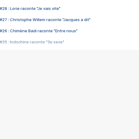
28 : Lorie raconte "Je vais vite"
#27 : Christophe Willem raconte "Jacques a dit"
#26 : Chimène Badi raconte "Entre nous"
#25 : Indochine raconte "3e sexe"
#24 : Zaho raconte "C'est chelou"
#23 : Patrick Bruel raconte "Au café des délices"
#22 : Kyo raconte "Le chemin"
#21 : Nolwenn Leroy raconte "Cassé"
#20 : Patrick Hernandez raconte "Born to be alive"
#19 : Lorie raconte "Près de moi"
#18 : Michael Jones raconte "A nos actes manqués" (avec Jean-Jacque
#17 : Khaled raconte "Aïcha"