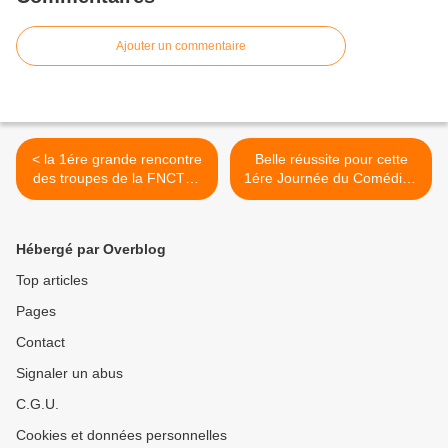
Ajouter un commentaire
< la 1ére grande rencontre
Belle réussite pour cette
des troupes de la FNCTA :
1ére Journée du Comédien
la Journée du Comédien
Régionale >
Hébergé par Overblog
Top articles
Pages
Contact
Signaler un abus
C.G.U.
Cookies et données personnelles