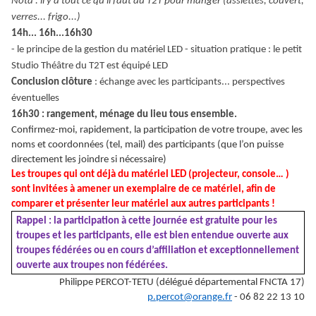
Nota : il y a tout ce qu'il faut au T2T pour manger (assiettes, couvert,
verres... frigo...)
14h... 16h...16h30
- le principe de la gestion du matériel LED - situation pratique : le petit
Studio Théâtre du T2T est équipé LED
Conclusion clôture
: échange avec les participants... perspectives
éventuelles
16h30 : rangement, ménage du lieu tous ensemble.
Confirmez-moi, rapidement, la participation de votre troupe, avec les
noms et coordonnées (tel, mail) des participants (que l’on puisse
directement les joindre si nécessaire)
Les troupes qui ont déjà du matériel LED (projecteur, console… )
sont invitées à amener un exemplaire de ce matériel, afin de
comparer et présenter leur matériel aux autres participants !
Rappel : la participation à cette journée est gratuite pour les
troupes et les participants, elle est bien entendue ouverte aux
troupes fédérées ou en cours d’affiliation et exceptionnellement
ouverte aux troupes non fédérées.
Philippe PERCOT-TETU (délégué départemental FNCTA 17)
p.percot@orange.fr
- 06 82 22 13 10