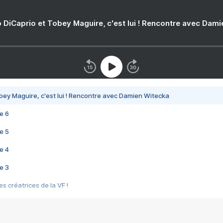
 DiCaprio et Tobey Maguire, c'est lui ! Rencontre avec Dam
bey Maguire, c'est lui ! Rencontre avec Damien Witecka
e 6
e 5
e 4
e 3
s créatrices de la VF !
e 2
e 1