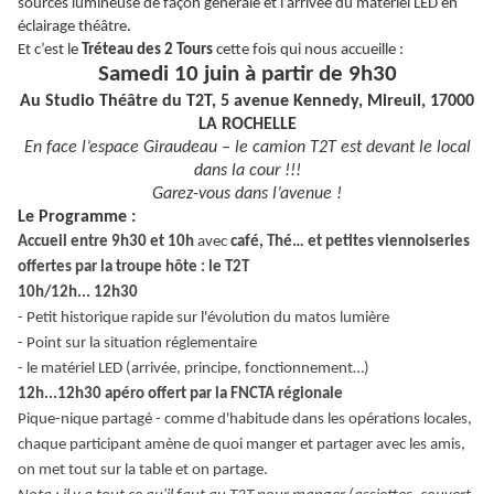
sources lumineuse de façon générale et l’arrivée du matériel LED en
éclairage théâtre.
Et c’est le
Tréteau des 2 Tours
cette fois qui nous accueille :
Samedi 10 juin à partir de 9h30
Au Studio Théâtre du T2T, 5 avenue Kennedy, Mireuil, 17000
LA ROCHELLE
En face l’espace Giraudeau – le camion T2T est devant le local
dans la cour !!!
Garez-vous dans l’avenue !
Le Programme :
Accueil entre 9h30 et 10h
avec
café, Thé… et petites viennoiseries
offertes par la troupe hôte : le T2T
10h/12h... 12h30
- Petit historique rapide sur l'évolution du matos lumière
- Point sur la situation réglementaire
- le matériel LED (arrivée, principe, fonctionnement…)
12h...12h30
apéro offert par la FNCTA régionale
Pique-nique partagé - comme d'habitude dans les opérations locales,
chaque participant amène de quoi manger et partager avec les amis,
on met tout sur la table et on partage.