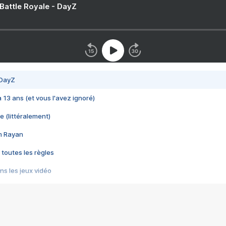
 Battle Royale - DayZ
 DayZ
 a 13 ans (et vous l'avez ignoré)
e (littéralement)
im Rayan
 toutes les règles
s les jeux vidéo
us choquant de Rockstar ? - Le scandale BULLY
e plus moche de Steam
du RÊVE tourne au CAUCHEMAR